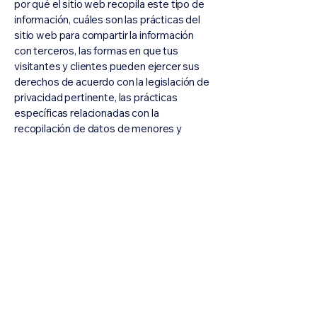
por qué el sitio web recopila este tipo de
información, cuáles son las prácticas del
sitio web para compartir la información
con terceros, las formas en que tus
visitantes y clientes pueden ejercer sus
derechos de acuerdo con la legislación de
privacidad pertinente, las prácticas
específicas relacionadas con la
recopilación de datos de menores y
mucho más.
Para obtener más información, lee nuestro
artículo
Cómo crear una Política de
Privacidad
.
Plexolab
info@plexolab.com
Uruguay